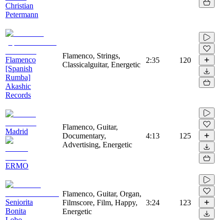
Christian
Petermann
Flamenco, Strings,
Flamenco
2:35
120
Classicalguitar, Energetic
[Spanish
Rumba]
Akashic
Records
Flamenco, Guitar,
Madrid
Documentary,
4:13
125
Advertising, Energetic
ERMO
Flamenco, Guitar, Organ,
Seniorita
Filmscore, Film, Happy,
3:24
123
Bonita
Energetic
Lobo