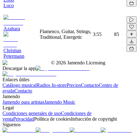
Loco
Azahara
Flamenco, Guitar, Strings,
3:55
85
Traditional, Energetic
Christian
Petermann
©
2026
Jamendo Licensing
Descargar la app
Enlaces útiles
Catálogo musical
Radios In-store
Precios
Contacto
Centro de
ayuda
Contacto
Jamendo
Jamendo para artistas
Jamendo Music
Legal
Condiciones generales de uso
Condiciones de
venta
Privacidad
Política de cookies
Infracción de copyright
Síguenos