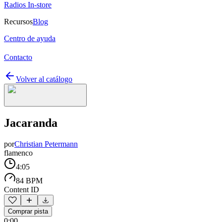
Radios In-store
Recursos
Blog
Centro de ayuda
Contacto
Volver al catálogo
Jacaranda
por
Christian Petermann
flamenco
4:05
84 BPM
Content ID
Comprar pista
0:00