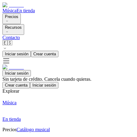
Música
En tienda
Precios
Recursos
Contacto
🇪🇸
Iniciar sesión
Crear cuenta
Iniciar sesión
Sin tarjeta de crédito. Cancela cuando quieras.
Crear cuenta
Iniciar sesión
Explorar
Música
En tienda
Precios
Catálogo musical