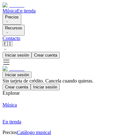
Música
En tienda
Precios
Recursos
Contacto
🇪🇸
Iniciar sesión
Crear cuenta
Iniciar sesión
Sin tarjeta de crédito. Cancela cuando quieras.
Crear cuenta
Iniciar sesión
Explorar
Música
En tienda
Precios
Catálogo musical