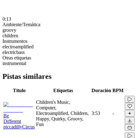
0:13
Ambiente/Temática
groovy
children
Instrumentos
electroamplified
electricbass
Otras etiquetas
instrumental
Pistas similares
Título
Etiquetas
Duración
BPM
Children's Music,
Computer,
Electroamplified, Children,
3:53
-
Be
Happy, Quirky, Groovy,
Different
Fun
piccadillyCircus