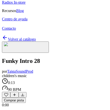
Radios In-store
Recursos
Blog
Centro de ayuda
Contacto
Volver al catálogo
Funky Intro 28
por
TaigaSoundProd
children's music
0:13
90 BPM
Comprar pista
0:00