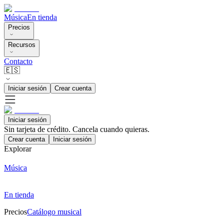
Música
En tienda
Precios
Recursos
Contacto
🇪🇸
Iniciar sesión
Crear cuenta
Iniciar sesión
Sin tarjeta de crédito. Cancela cuando quieras.
Crear cuenta
Iniciar sesión
Explorar
Música
En tienda
Precios
Catálogo musical