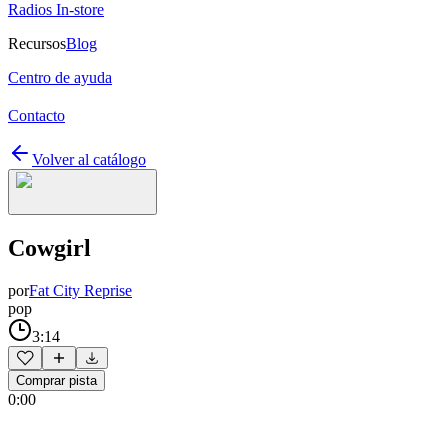
Radios In-store
Recursos
Blog
Centro de ayuda
Contacto
Volver al catálogo
Cowgirl
por
Fat City Reprise
pop
3:14
Comprar pista
0:00