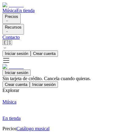
Música
En tienda
Precios
Recursos
Contacto
🇪🇸
Iniciar sesión
Crear cuenta
Iniciar sesión
Sin tarjeta de crédito. Cancela cuando quieras.
Crear cuenta
Iniciar sesión
Explorar
Música
En tienda
Precios
Catálogo musical