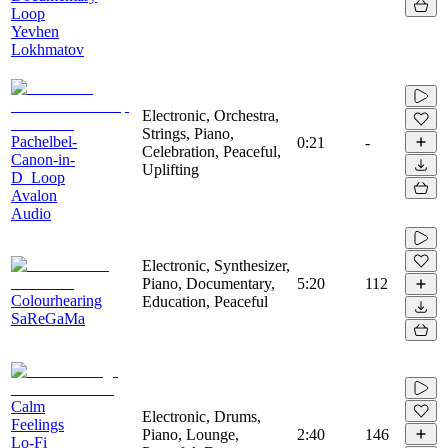
Loop
Yevhen
Lokhmatov
Electronic, Orchestra,
Strings, Piano,
Pachelbel-
0:21
-
Celebration, Peaceful,
Canon-in-
Uplifting
D_Loop
Avalon
Audio
Electronic, Synthesizer,
Piano, Documentary,
5:20
112
Colourhearing
Education, Peaceful
SaReGaMa
Calm
Electronic, Drums,
Feelings
Piano, Lounge,
2:40
146
Lo-Fi