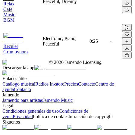
Peaceful, Dreamy
Relax
Cafe
Music
BGM
Electronic, Piano,
0:25
-
Peaceful
Reculer
Grumpynora
©
2026
Jamendo Licensing
Descargar la app
Enlaces útiles
Catálogo musical
Radios In-store
Precios
Contacto
Centro de
ayuda
Contacto
Jamendo
Jamendo para artistas
Jamendo Music
Legal
Condiciones generales de uso
Condiciones de
venta
Privacidad
Política de cookies
Infracción de copyright
Síguenos