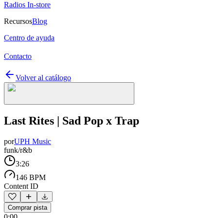
Radios In-store
Recursos
Blog
Centro de ayuda
Contacto
Volver al catálogo
Last Rites | Sad Pop x Trap
por
UPH Music
funk/r&b
3:26
146 BPM
Content ID
Comprar pista
0:00