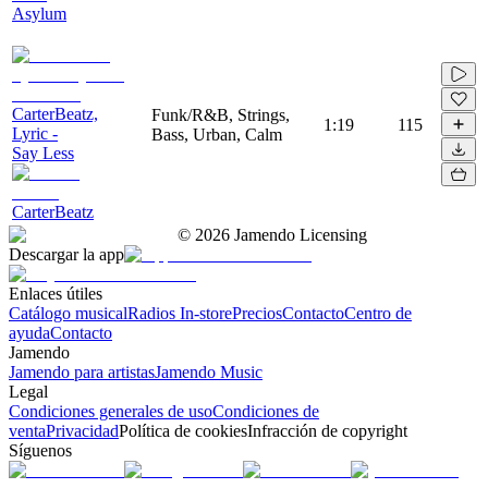
Asylum
CarterBeatz,
Funk/R&B, Strings,
1:19
115
Lyric -
Bass, Urban, Calm
Say Less
CarterBeatz
©
2026
Jamendo Licensing
Descargar la app
Enlaces útiles
Catálogo musical
Radios In-store
Precios
Contacto
Centro de
ayuda
Contacto
Jamendo
Jamendo para artistas
Jamendo Music
Legal
Condiciones generales de uso
Condiciones de
venta
Privacidad
Política de cookies
Infracción de copyright
Síguenos