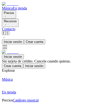
Música
En tienda
Precios
Recursos
Contacto
🇪🇸
Iniciar sesión
Crear cuenta
Iniciar sesión
Sin tarjeta de crédito. Cancela cuando quieras.
Crear cuenta
Iniciar sesión
Explorar
Música
En tienda
Precios
Catálogo musical