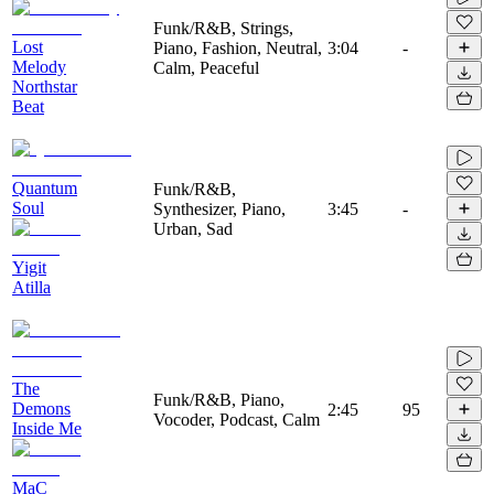
Funk/R&B, Strings,
Lost
Piano, Fashion, Neutral,
3:04
-
Melody
Calm, Peaceful
Northstar
Beat
Quantum
Funk/R&B,
Soul
Synthesizer, Piano,
3:45
-
Urban, Sad
Yigit
Atilla
The
Funk/R&B, Piano,
Demons
2:45
95
Vocoder, Podcast, Calm
Inside Me
MaC