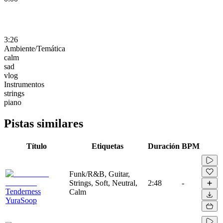
3:26
Ambiente/Temática
calm
sad
vlog
Instrumentos
strings
piano
Pistas similares
Título
Etiquetas
Duración
BPM
Funk/R&B, Guitar,
Strings, Soft, Neutral,
2:48
-
Tenderness
Calm
YuraSoop