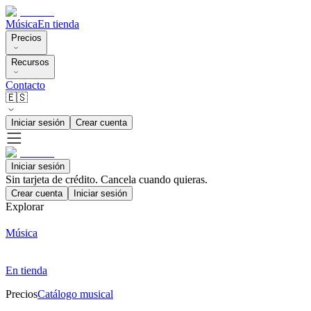
Música
En tienda
Precios
Recursos
Contacto
🇪🇸
Iniciar sesión
Crear cuenta
Iniciar sesión
Sin tarjeta de crédito. Cancela cuando quieras.
Crear cuenta
Iniciar sesión
Explorar
Música
En tienda
Precios
Catálogo musical