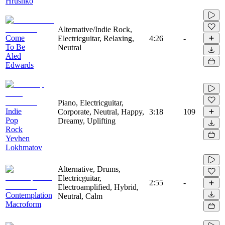
Hrushko
Alternative/Indie Rock,
Come
Electricguitar, Relaxing,
4:26
-
To Be
Neutral
Aled
Edwards
Piano, Electricguitar,
Indie
Corporate, Neutral, Happy,
3:18
109
Pop
Dreamy, Uplifting
Rock
Yevhen
Lokhmatov
Alternative, Drums,
Electricguitar,
2:55
-
Electroamplified, Hybrid,
Contemplation
Neutral, Calm
Macroform