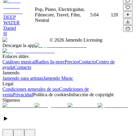
Pop, Piano, Electricguitar,
Filmscore, Travel, Film,
5:04
120
DEEP
Neutral
WATER
Daniel
H
©
2026
Jamendo Licensing
Descargar la app
Enlaces útiles
Catálogo musical
Radios In-store
Precios
Contacto
Centro de
ayuda
Contacto
Jamendo
Jamendo para artistas
Jamendo Music
Legal
Condiciones generales de uso
Condiciones de
venta
Privacidad
Política de cookies
Infracción de copyright
Síguenos