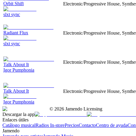
Orbit Shift
Electronic/Progressive House, Synthesi
slxt sync
Radiant Flux
Electronic/Progressive House, Synthes
slxt sync
Electronic/Progressive House, Synthesi
Talk About It
Igor Pumphonia
Talk About It
Electronic/Progressive House, Synthesi
Igor Pumphonia
©
2026
Jamendo Licensing
Descargar la app
Enlaces útiles
Catálogo musical
Radios In-store
Precios
Contacto
Centro de ayuda
Con
Jamendo