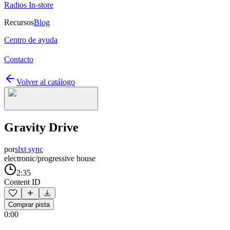
Radios In-store
Recursos
Blog
Centro de ayuda
Contacto
Volver al catálogo
Gravity Drive
por
slxt sync
electronic/progressive house
2:35
Content ID
Comprar pista
0:00