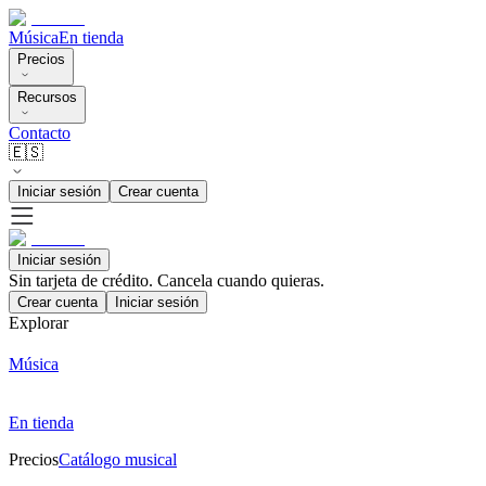
Música
En tienda
Precios
Recursos
Contacto
🇪🇸
Iniciar sesión
Crear cuenta
Iniciar sesión
Sin tarjeta de crédito. Cancela cuando quieras.
Crear cuenta
Iniciar sesión
Explorar
Música
En tienda
Precios
Catálogo musical