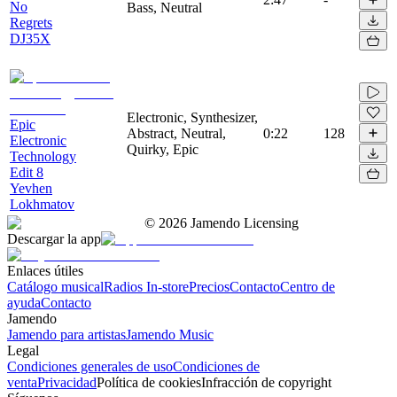
No
Bass, Neutral
Regrets
DJ35X
Electronic, Synthesizer,
Epic
Abstract, Neutral,
0:22
128
Electronic
Quirky, Epic
Technology
Edit 8
Yevhen
Lokhmatov
©
2026
Jamendo Licensing
Descargar la app
Enlaces útiles
Catálogo musical
Radios In-store
Precios
Contacto
Centro de
ayuda
Contacto
Jamendo
Jamendo para artistas
Jamendo Music
Legal
Condiciones generales de uso
Condiciones de
venta
Privacidad
Política de cookies
Infracción de copyright