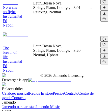
Latin/Bossa Nova,
No walls
Strings, Piano, Lounge,
3:01
-
no fights
Relaxing, Neutral
Instrumental
Ed
Napoli
Latin/Bossa Nova,
The
Strings, Piano, Lounge,
3:20
-
breath of
Neutral, Upbeat
life
Instrumental
Ed
Napoli
©
2026
Jamendo Licensing
Descargar la app
Enlaces útiles
Catálogo musical
Radios In-store
Precios
Contacto
Centro de
ayuda
Contacto
Jamendo
Jamendo para artistas
Jamendo Music