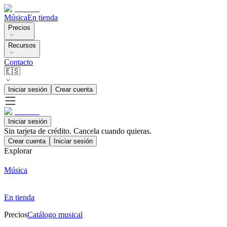
Música
En tienda
Precios
Recursos
Contacto
🇪🇸
Iniciar sesión
Crear cuenta
Iniciar sesión
Sin tarjeta de crédito. Cancela cuando quieras.
Crear cuenta
Iniciar sesión
Explorar
Música
En tienda
Precios
Catálogo musical