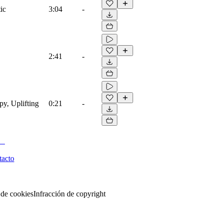
ic
3:04
-
2:41
-
py, Uplifting
0:21
-
tacto
 de cookies
Infracción de copyright