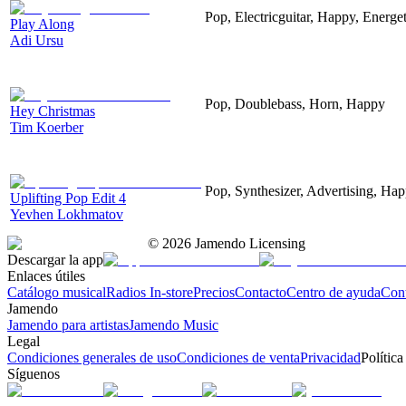
Pop, Electricguitar, Happy, Energet
Play Along
Adi Ursu
Pop, Doublebass, Horn, Happy
Hey Christmas
Tim Koerber
Pop, Synthesizer, Advertising, Hap
Uplifting Pop Edit 4
Yevhen Lokhmatov
©
2026
Jamendo Licensing
Descargar la app
Enlaces útiles
Catálogo musical
Radios In-store
Precios
Contacto
Centro de ayuda
Con
Jamendo
Jamendo para artistas
Jamendo Music
Legal
Condiciones generales de uso
Condiciones de venta
Privacidad
Política
Síguenos