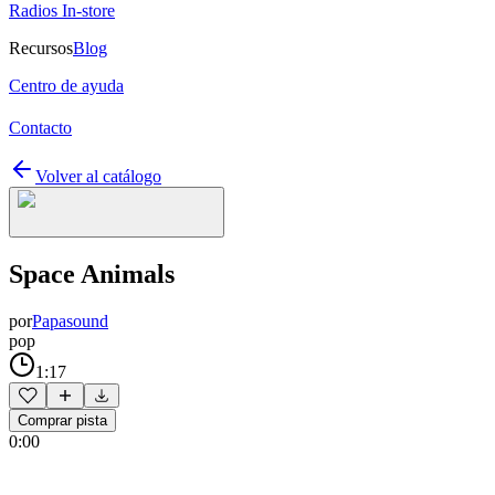
Radios In-store
Recursos
Blog
Centro de ayuda
Contacto
Volver al catálogo
Space Animals
por
Papasound
pop
1:17
Comprar pista
0:00