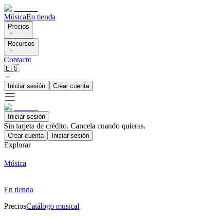
Música
En tienda
Precios
Recursos
Contacto
🇪🇸
Iniciar sesión
Crear cuenta
Iniciar sesión
Sin tarjeta de crédito. Cancela cuando quieras.
Crear cuenta
Iniciar sesión
Explorar
Música
En tienda
Precios
Catálogo musical