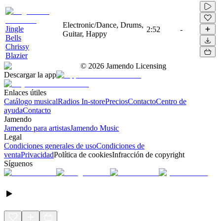
Electronic/Dance, Drums,
Jingle
2:52
-
Guitar, Happy
Bells
Chrissy
Blazier
©
2026
Jamendo Licensing
Descargar la app
Enlaces útiles
Catálogo musical
Radios In-store
Precios
Contacto
Centro de
ayuda
Contacto
Jamendo
Jamendo para artistas
Jamendo Music
Legal
Condiciones generales de uso
Condiciones de
venta
Privacidad
Política de cookies
Infracción de copyright
Síguenos