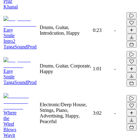
Praz
Khanal
Drums, Guitar,
Easy
0:23
-
Introdcution, Happy
Smile
Intro2
TaigaSoundProd
Drums, Guitar, Corporate,
1:01
-
Easy
Happy
Smile
TaigaSoundProd
Electronic/Deep House,
Strings, Piano,
Where
3:02
-
Advertising, Happy,
the
Peaceful
Wind
Blows
Wavit