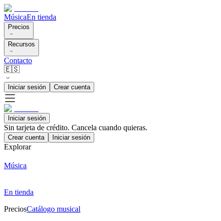
Música
En tienda
Precios
Recursos
Contacto
🇪🇸
Iniciar sesión
Crear cuenta
Iniciar sesión
Sin tarjeta de crédito. Cancela cuando quieras.
Crear cuenta
Iniciar sesión
Explorar
Música
En tienda
Precios
Catálogo musical