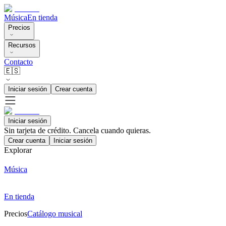
Música
En tienda
Precios
Recursos
Contacto
🇪🇸
Iniciar sesión
Crear cuenta
Iniciar sesión
Sin tarjeta de crédito. Cancela cuando quieras.
Crear cuenta
Iniciar sesión
Explorar
Música
En tienda
Precios
Catálogo musical