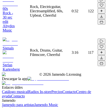
Rock, Electricguitar,
60s
Electroamplified, 60s,
0:32
122
Rock -
Upbeat, Cheerful
30 sec
edit
Abydos
Music
Signals
Rock, Drums, Guitar,
3:16
117
Filmscore, Cheerful
Stefan
Kartenberg
©
2026
Jamendo Licensing
Descargar la app
Enlaces útiles
Catálogo musical
Radios In-store
Precios
Contacto
Centro de
ayuda
Contacto
Jamendo
Jamendo para artistas
Jamendo Music