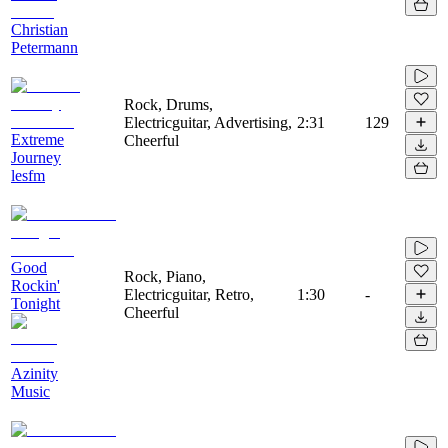
Christian
Petermann
Rock, Drums,
Electricguitar, Advertising,
2:31
129
Extreme
Cheerful
Journey
lesfm
Good
Rock, Piano,
Rockin'
Electricguitar, Retro,
1:30
-
Tonight
Cheerful
Azinity
Music