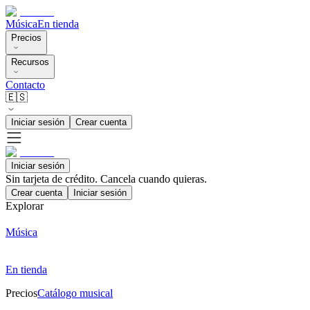
Música
En tienda
Precios
Recursos
Contacto
🇪🇸
Iniciar sesión
Crear cuenta
Iniciar sesión
Sin tarjeta de crédito. Cancela cuando quieras.
Crear cuenta
Iniciar sesión
Explorar
Música
En tienda
Precios
Catálogo musical