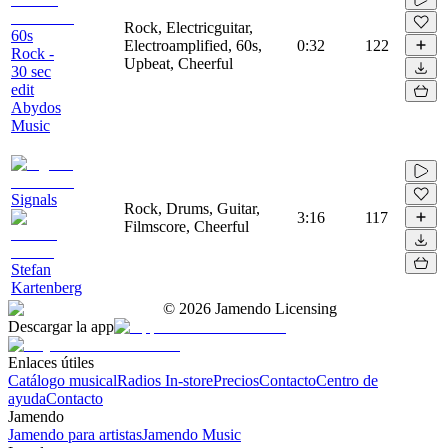
Rock, Electricguitar,
60s
Electroamplified, 60s,
0:32
122
Rock -
Upbeat, Cheerful
30 sec
edit
Abydos
Music
Signals
Rock, Drums, Guitar,
3:16
117
Filmscore, Cheerful
Stefan
Kartenberg
©
2026
Jamendo Licensing
Descargar la app
Enlaces útiles
Catálogo musical
Radios In-store
Precios
Contacto
Centro de
ayuda
Contacto
Jamendo
Jamendo para artistas
Jamendo Music