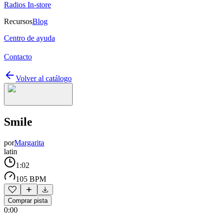
Radios In-store
Recursos
Blog
Centro de ayuda
Contacto
Volver al catálogo
Smile
por
Margarita
latin
1:02
105 BPM
Comprar pista
0:00