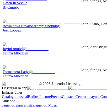
Latin, Strings, A
Dawn In Seville
BFCmusic
Latin, Piano, Co
Bossa nova elevator &amp; Shopping
Joel Loopez
Latin, Acousticgu
Joyful rumba
Fatima Mhedden
Latin, Strings, A
Formentera Lady
Fatima Mhedden
©
2026
Jamendo Licensing
Descargar la app
Enlaces útiles
Catálogo musical
Radios In-store
Precios
Contacto
Centro de ayuda
Con
Jamendo
Jamendo para artistas
Jamendo Music