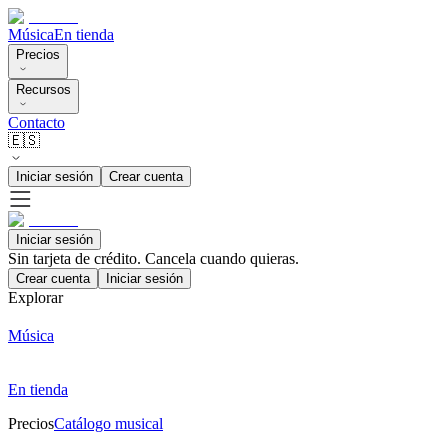
Música
En tienda
Precios
Recursos
Contacto
🇪🇸
Iniciar sesión
Crear cuenta
Iniciar sesión
Sin tarjeta de crédito. Cancela cuando quieras.
Crear cuenta
Iniciar sesión
Explorar
Música
En tienda
Precios
Catálogo musical