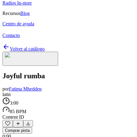
Radios In-store
Recursos
Blog
Centro de ayuda
Contacto
Volver al catálogo
Joyful rumba
por
Fatima Mhedden
latin
3:00
85 BPM
Content ID
Comprar pista
0:00