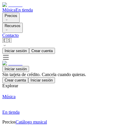
Música
En tienda
Precios
Recursos
Contacto
🇪🇸
Iniciar sesión
Crear cuenta
Iniciar sesión
Sin tarjeta de crédito. Cancela cuando quieras.
Crear cuenta
Iniciar sesión
Explorar
Música
En tienda
Precios
Catálogo musical