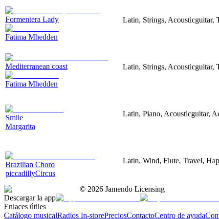
Formentera Lady
Latin, Strings, Acousticguitar,
Fatima Mhedden
Mediterranean coast
Latin, Strings, Acousticguitar
Fatima Mhedden
Latin, Piano, Acousticguitar, 
Smile
Margarita
Latin, Wind, Flute, Travel, Ha
Brazilian Choro
piccadillyCircus
©
2026
Jamendo Licensing
Descargar la app
Enlaces útiles
Catálogo musical
Radios In-store
Precios
Contacto
Centro de ayuda
Con