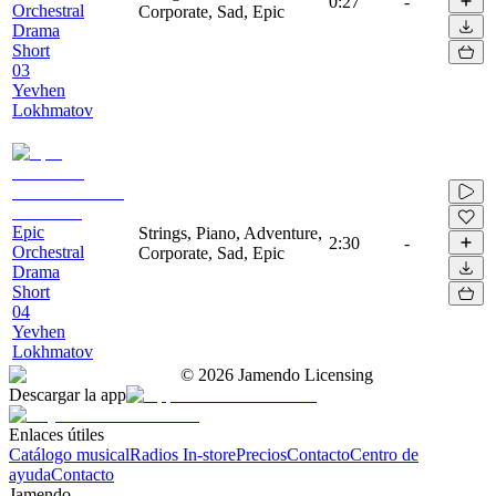
0:27
-
Orchestral
Corporate, Sad, Epic
Drama
Short
03
Yevhen
Lokhmatov
Epic
Strings, Piano, Adventure,
2:30
-
Orchestral
Corporate, Sad, Epic
Drama
Short
04
Yevhen
Lokhmatov
©
2026
Jamendo Licensing
Descargar la app
Enlaces útiles
Catálogo musical
Radios In-store
Precios
Contacto
Centro de
ayuda
Contacto
Jamendo