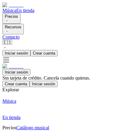
Música
En tienda
Precios
Recursos
Contacto
🇪🇸
Iniciar sesión
Crear cuenta
Iniciar sesión
Sin tarjeta de crédito. Cancela cuando quieras.
Crear cuenta
Iniciar sesión
Explorar
Música
En tienda
Precios
Catálogo musical