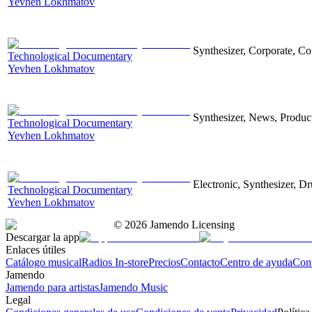
Yevhen Lokhmatov
Synthesizer, Corporate, Co
Technological Documentary
Yevhen Lokhmatov
Synthesizer, News, Producti
Technological Documentary
Yevhen Lokhmatov
Electronic, Synthesizer, D
Technological Documentary
Yevhen Lokhmatov
©
2026
Jamendo Licensing
Descargar la app
Enlaces útiles
Catálogo musical
Radios In-store
Precios
Contacto
Centro de ayuda
Con
Jamendo
Jamendo para artistas
Jamendo Music
Legal