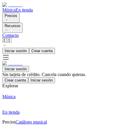
Música
En tienda
Precios
Recursos
Contacto
🇪🇸
Iniciar sesión
Crear cuenta
Iniciar sesión
Sin tarjeta de crédito. Cancela cuando quieras.
Crear cuenta
Iniciar sesión
Explorar
Música
En tienda
Precios
Catálogo musical