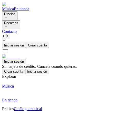
Música
En tienda
Precios
Recursos
Contacto
🇪🇸
Iniciar sesión
Crear cuenta
Iniciar sesión
Sin tarjeta de crédito. Cancela cuando quieras.
Crear cuenta
Iniciar sesión
Explorar
Música
En tienda
Precios
Catálogo musical