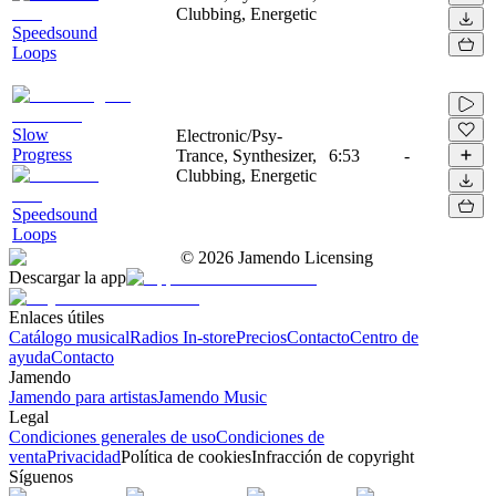
Clubbing, Energetic
Speedsound
Loops
Slow
Electronic/Psy-
Progress
Trance, Synthesizer,
6:53
-
Clubbing, Energetic
Speedsound
Loops
©
2026
Jamendo Licensing
Descargar la app
Enlaces útiles
Catálogo musical
Radios In-store
Precios
Contacto
Centro de
ayuda
Contacto
Jamendo
Jamendo para artistas
Jamendo Music
Legal
Condiciones generales de uso
Condiciones de
venta
Privacidad
Política de cookies
Infracción de copyright
Síguenos