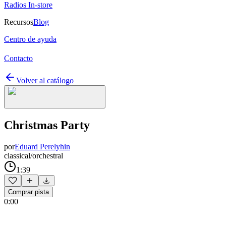
Radios In-store
Recursos
Blog
Centro de ayuda
Contacto
Volver al catálogo
Christmas Party
por
Eduard Perelyhin
classical/orchestral
1:39
Comprar pista
0:00