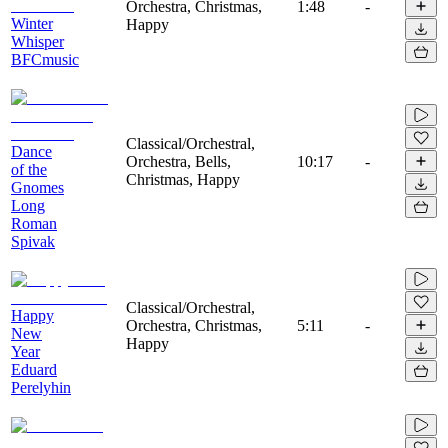
Orchestra, Christmas,
1:48
-
Winter
Happy
Whisper
BFCmusic
Classical/Orchestral,
Dance
Orchestra, Bells,
10:17
-
of the
Christmas, Happy
Gnomes
Long
Roman
Spivak
Classical/Orchestral,
Happy
Orchestra, Christmas,
5:11
-
New
Happy
Year
Eduard
Perelyhin