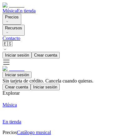
Música
En tienda
Precios
Recursos
Contacto
🇪🇸
Iniciar sesión
Crear cuenta
Iniciar sesión
Sin tarjeta de crédito. Cancela cuando quieras.
Crear cuenta
Iniciar sesión
Explorar
Música
En tienda
Precios
Catálogo musical