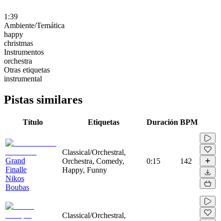
1:39
Ambiente/Temática
happy
christmas
Instrumentos
orchestra
Otras etiquetas
instrumental
Pistas similares
Título
Etiquetas
Duración
BPM
Classical/Orchestral,
Grand
Orchestra, Comedy,
0:15
142
Finalle
Happy, Funny
Nikos
Boubas
Classical/Orchestral,