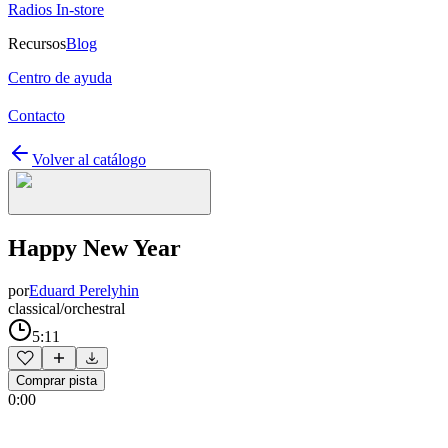
Radios In-store
Recursos
Blog
Centro de ayuda
Contacto
Volver al catálogo
Happy New Year
por
Eduard Perelyhin
classical/orchestral
5:11
Comprar pista
0:00