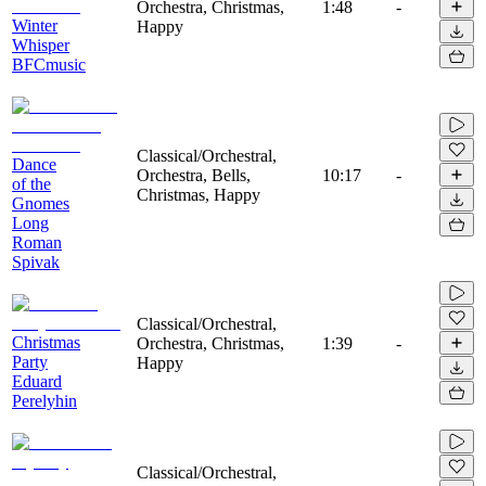
Orchestra, Christmas,
1:48
-
Winter
Happy
Whisper
BFCmusic
Classical/Orchestral,
Dance
Orchestra, Bells,
10:17
-
of the
Christmas, Happy
Gnomes
Long
Roman
Spivak
Classical/Orchestral,
Christmas
Orchestra, Christmas,
1:39
-
Party
Happy
Eduard
Perelyhin
Classical/Orchestral,