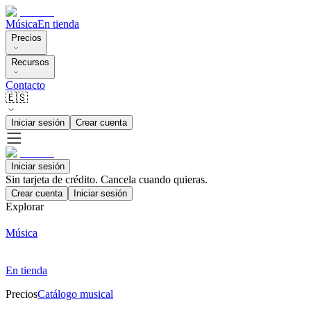
Música
En tienda
Precios
Recursos
Contacto
🇪🇸
Iniciar sesión
Crear cuenta
Iniciar sesión
Sin tarjeta de crédito. Cancela cuando quieras.
Crear cuenta
Iniciar sesión
Explorar
Música
En tienda
Precios
Catálogo musical