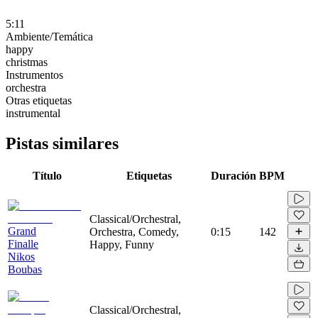
5:11
Ambiente/Temática
happy
christmas
Instrumentos
orchestra
Otras etiquetas
instrumental
Pistas similares
Título
Etiquetas
Duración
BPM
Classical/Orchestral,
Grand
Orchestra, Comedy,
0:15
142
Finalle
Happy, Funny
Nikos
Boubas
Classical/Orchestral,