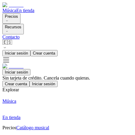
Música
En tienda
Precios
Recursos
Contacto
🇪🇸
Iniciar sesión
Crear cuenta
Iniciar sesión
Sin tarjeta de crédito. Cancela cuando quieras.
Crear cuenta
Iniciar sesión
Explorar
Música
En tienda
Precios
Catálogo musical