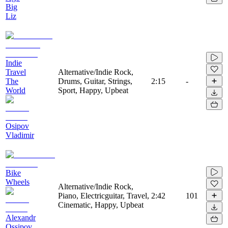
Big
Liz
Indie
Travel
Alternative/Indie Rock,
The
Drums, Guitar, Strings,
2:15
-
World
Sport, Happy, Upbeat
Osipov
Vladimir
Bike
Wheels
Alternative/Indie Rock,
Piano, Electricguitar, Travel,
2:42
101
Cinematic, Happy, Upbeat
Alexandr
Ossipov