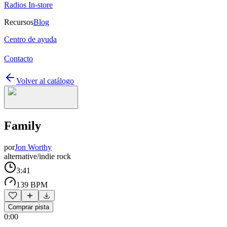
Radios In-store
Recursos
Blog
Centro de ayuda
Contacto
Volver al catálogo
Family
por
Jon Worthy
alternative/indie rock
3:41
139 BPM
Comprar pista
0:00