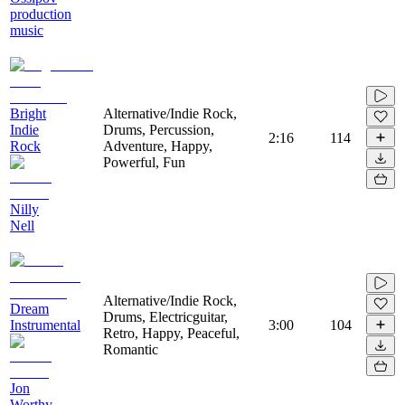
production
music
Bright
Alternative/Indie Rock,
Indie
Drums, Percussion,
2:16
114
Rock
Adventure, Happy,
Powerful, Fun
Nilly
Nell
Alternative/Indie Rock,
Dream
Drums, Electricguitar,
Instrumental
3:00
104
Retro, Happy, Peaceful,
Romantic
Jon
Worthy