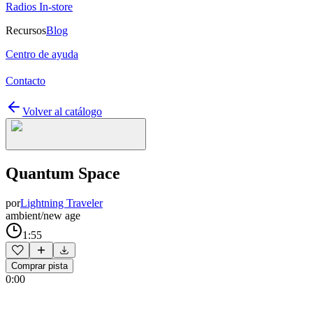
Radios In-store
Recursos
Blog
Centro de ayuda
Contacto
Volver al catálogo
Quantum Space
por
Lightning Traveler
ambient/new age
1:55
Comprar pista
0:00