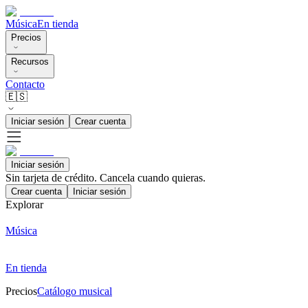
Música
En tienda
Precios
Recursos
Contacto
🇪🇸
Iniciar sesión
Crear cuenta
Iniciar sesión
Sin tarjeta de crédito. Cancela cuando quieras.
Crear cuenta
Iniciar sesión
Explorar
Música
En tienda
Precios
Catálogo musical