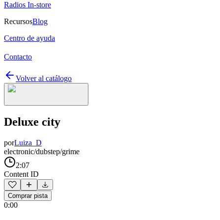
Radios In-store
Recursos
Blog
Centro de ayuda
Contacto
Volver al catálogo
Deluxe city
por
Luiza_D
electronic/dubstep/grime
2:07
Content ID
Comprar pista
0:00