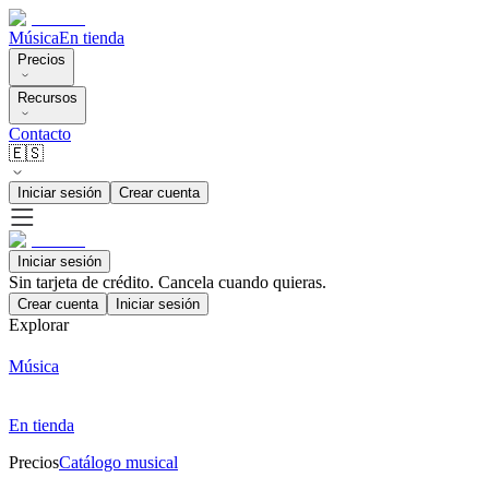
Música
En tienda
Precios
Recursos
Contacto
🇪🇸
Iniciar sesión
Crear cuenta
Iniciar sesión
Sin tarjeta de crédito. Cancela cuando quieras.
Crear cuenta
Iniciar sesión
Explorar
Música
En tienda
Precios
Catálogo musical