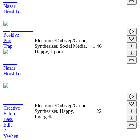
Nazar
Hrushko
Positive
Pop
Electronic/Dubstep/Grime,
Trap
Synthesizer, Social Media,
1:46
-
Happy, Upbeat
Nazar
Hrushko
Electronic/Dubstep/Grime,
Creative
Synthesizer, Happy,
1:22
-
Future
Energetic
Bass
Edit
2
Yevhen