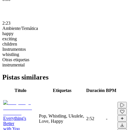
2:23
Ambiente/Temática
happy
exciting
children
Instrumentos
whistling
Otras etiquetas
instrumental
Pistas similares
Título
Etiquetas
Duración
BPM
Pop, Whistling, Ukulele,
Everything's
2:52
-
Love, Happy
Better
with You