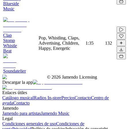
Blueside
Music
Clap
Pop, Whistling, Claps,
Stomp
Advertising, Children,
1:35
132
Whistle
Happy, Energetic
Beat
Soundatelier
©
2026
Jamendo Licensing
Descargar la app
Enlaces útiles
Catálogo musical
Radios In-store
Precios
Contacto
Centro de
ayuda
Contacto
Jamendo
Jamendo para artistas
Jamendo Music
Legal
Condiciones generales de uso
Condiciones de
venta
Privacidad
Política de cookies
Infracción de copyright