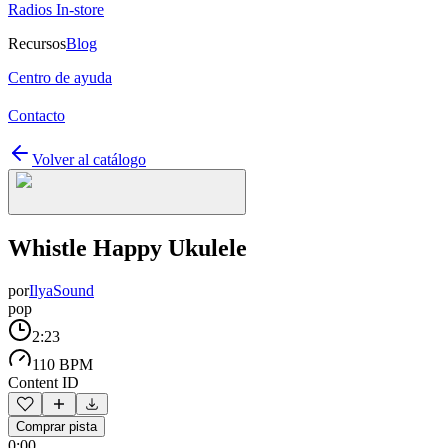
Radios In-store
Recursos
Blog
Centro de ayuda
Contacto
Volver al catálogo
Whistle Happy Ukulele
por
IlyaSound
pop
2:23
110 BPM
Content ID
Comprar pista
0:00