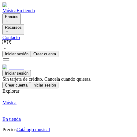
Música
En tienda
Precios
Recursos
Contacto
🇪🇸
Iniciar sesión
Crear cuenta
Iniciar sesión
Sin tarjeta de crédito. Cancela cuando quieras.
Crear cuenta
Iniciar sesión
Explorar
Música
En tienda
Precios
Catálogo musical