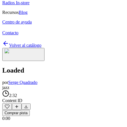
Radios In-store
Recursos
Blog
Centro de ayuda
Contacto
Volver al catálogo
Loaded
por
Serge Quadrado
jazz
2:32
Content ID
Comprar pista
0:00