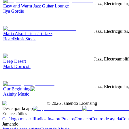
Jazz, Electricguita
Easy and Warm Jazz Guitar Lounge
Ilya Gordie
Jazz, Electricguita
Mafia Also Listens To Jazz
BeardMusicStock
Jazz, Electroamplif
Deep Desert
Mark Dorricott
Jazz, Electricguita
Our Beginning
Azinity Music
©
2026
Jamendo Licensing
Descargar la app
Enlaces útiles
Catálogo musical
Radios In-store
Precios
Contacto
Centro de ayuda
Con
Jamendo