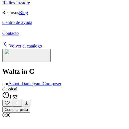
Radios In-store
Recursos
Blog
Centro de ayuda
Contacto
Volver al catálogo
Waltz in G
por
Ashot_Danielyan_Composer
classical
1:53
Comprar pista
0:00