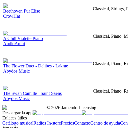
Classical, Strings,
Beethoven Fur Elise
CrowHat
Classical, Piano, M
A Chill Violette Piano
AudioAmbi
Classical, Piano, 
The Flower Duet - Delibes - Lakme
Abydos Music
Classical, Piano, 
The Swan Camille - Saint-Saëns
Abydos Music
©
2026
Jamendo Licensing
Descargar la app
Enlaces útiles
Catálogo musical
Radios In-store
Precios
Contacto
Centro de ayuda
Con