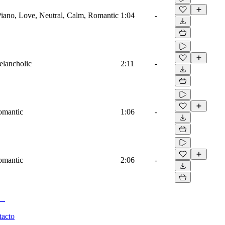
 Piano, Love, Neutral, Calm, Romantic
1:04
-
elancholic
2:11
-
Romantic
1:06
-
Romantic
2:06
-
tacto