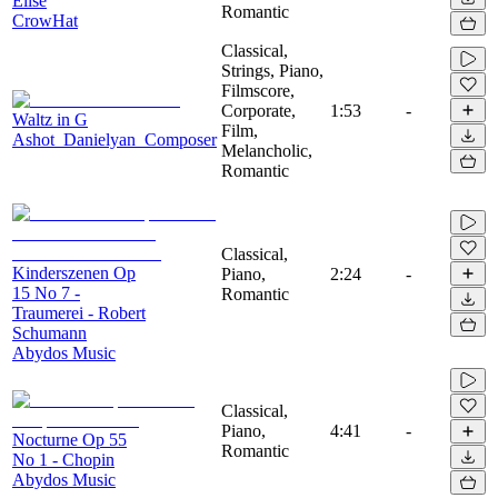
Elise
Romantic
CrowHat
Classical,
Strings, Piano,
Filmscore,
Corporate,
1:53
-
Waltz in G
Film,
Ashot_Danielyan_Composer
Melancholic,
Romantic
Classical,
Kinderszenen Op
Piano,
2:24
-
15 No 7 -
Romantic
Traumerei - Robert
Schumann
Abydos Music
Classical,
Piano,
4:41
-
Nocturne Op 55
Romantic
No 1 - Chopin
Abydos Music