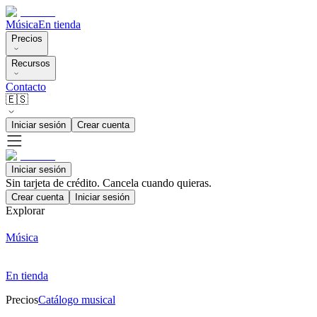
Música
En tienda
Precios
Recursos
Contacto
🇪🇸
Iniciar sesión
Crear cuenta
Iniciar sesión
Sin tarjeta de crédito. Cancela cuando quieras.
Crear cuenta
Iniciar sesión
Explorar
Música
En tienda
Precios
Catálogo musical