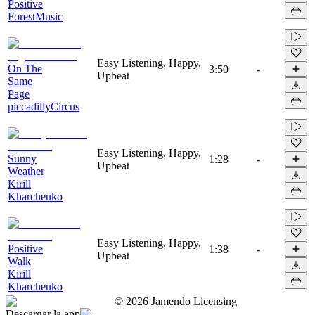
Positive
ForestMusic
Easy Listening, Happy,
On The
3:50
-
Upbeat
Same
Page
piccadillyCircus
Easy Listening, Happy,
Sunny
1:28
-
Upbeat
Weather
Kirill
Kharchenko
Easy Listening, Happy,
Positive
1:38
-
Upbeat
Walk
Kirill
Kharchenko
©
2026
Jamendo Licensing
Descargar la app