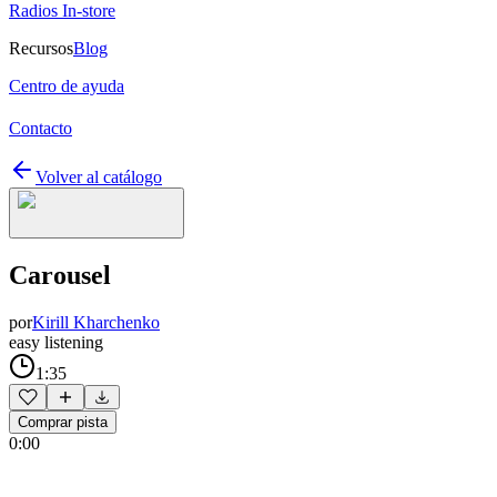
Radios In-store
Recursos
Blog
Centro de ayuda
Contacto
Volver al catálogo
Carousel
por
Kirill Kharchenko
easy listening
1:35
Comprar pista
0:00