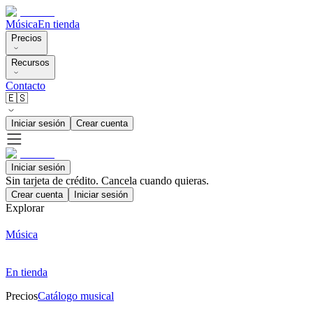
Música
En tienda
Precios
Recursos
Contacto
🇪🇸
Iniciar sesión
Crear cuenta
Iniciar sesión
Sin tarjeta de crédito. Cancela cuando quieras.
Crear cuenta
Iniciar sesión
Explorar
Música
En tienda
Precios
Catálogo musical