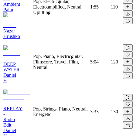
Pop, Electricguitar,
Ambient
Electroamplified, Neutral,
1:55
110
Palm
Uplifting
Nazar
Hrushko
Pop, Piano, Electricguitar,
Filmscore, Travel, Film,
5:04
120
DEEP
Neutral
WATER
Daniel
H
REPLAY
Pop, Strings, Piano, Neutral,
3:33
130
-
Energetic
Radio
Edit
Daniel
H