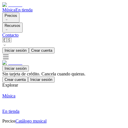
Música
En tienda
Precios
Recursos
Contacto
🇪🇸
Iniciar sesión
Crear cuenta
Iniciar sesión
Sin tarjeta de crédito. Cancela cuando quieras.
Crear cuenta
Iniciar sesión
Explorar
Música
En tienda
Precios
Catálogo musical