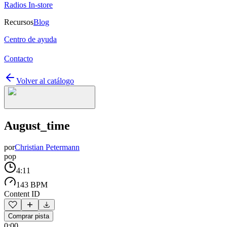
Radios In-store
Recursos
Blog
Centro de ayuda
Contacto
Volver al catálogo
August_time
por
Christian Petermann
pop
4:11
143 BPM
Content ID
Comprar pista
0:00