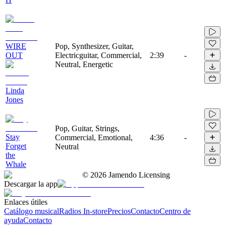
WIRE
Pop, Synthesizer, Guitar,
OUT
Electricguitar, Commercial,
2:39
-
Neutral, Energetic
Linda
Jones
Pop, Guitar, Strings,
Stay
Commercial, Emotional,
4:36
-
Forget
Neutral
the
Whale
©
2026
Jamendo Licensing
Descargar la app
Enlaces útiles
Catálogo musical
Radios In-store
Precios
Contacto
Centro de
ayuda
Contacto