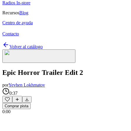
Radios In-store
Recursos
Blog
Centro de ayuda
Contacto
Volver al catálogo
Epic Horror Trailer Edit 2
por
Yevhen Lokhmatov
0:37
Comprar pista
0:00