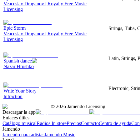
Veaceslav Draganov | Royalty Free Music
Licensing
Epic Storm
Strings, Tuba, 
Veaceslav Draganov | Royalty Free Music
Licensing
Latin, Strings, 
Spanish dance
Nazar Hrushko
Electronic, Str
Write Your Story
Infraction
©
2026
Jamendo Licensing
Descargar la app
Enlaces útiles
Catálogo musical
Radios In-store
Precios
Contacto
Centro de ayuda
Con
Jamendo
Jamendo para artistas
Jamendo Music