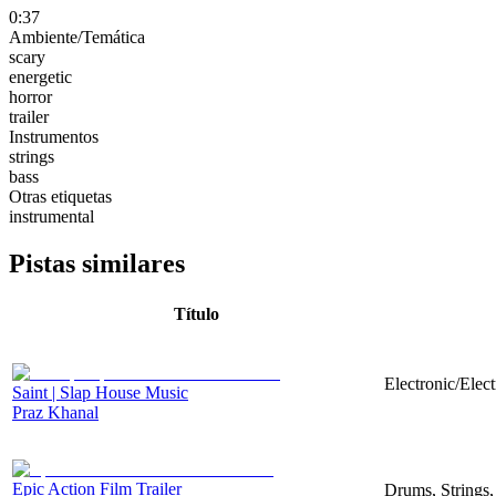
0:37
Ambiente/Temática
scary
energetic
horror
trailer
Instrumentos
strings
bass
Otras etiquetas
instrumental
Pistas similares
Título
Electronic/Elec
Saint | Slap House Music
Praz Khanal
Epic Action Film Trailer
Drums, Strings,