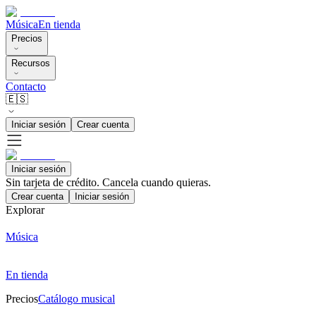
Música
En tienda
Precios
Recursos
Contacto
🇪🇸
Iniciar sesión
Crear cuenta
Iniciar sesión
Sin tarjeta de crédito. Cancela cuando quieras.
Crear cuenta
Iniciar sesión
Explorar
Música
En tienda
Precios
Catálogo musical