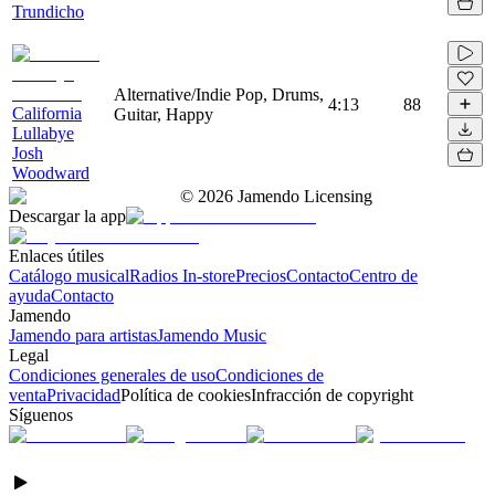
Trundicho
Alternative/Indie Pop, Drums,
4:13
88
California
Guitar, Happy
Lullabye
Josh
Woodward
©
2026
Jamendo Licensing
Descargar la app
Enlaces útiles
Catálogo musical
Radios In-store
Precios
Contacto
Centro de
ayuda
Contacto
Jamendo
Jamendo para artistas
Jamendo Music
Legal
Condiciones generales de uso
Condiciones de
venta
Privacidad
Política de cookies
Infracción de copyright
Síguenos