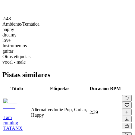
2:48
Ambiente/Temática
happy
dreamy
love
Instrumentos
guitar
Otras etiquetas
vocal - male
Pistas similares
Título
Etiquetas
Duración
BPM
Alternative/Indie Pop, Guitar,
2:39
-
Happy
I am
running
TATANX