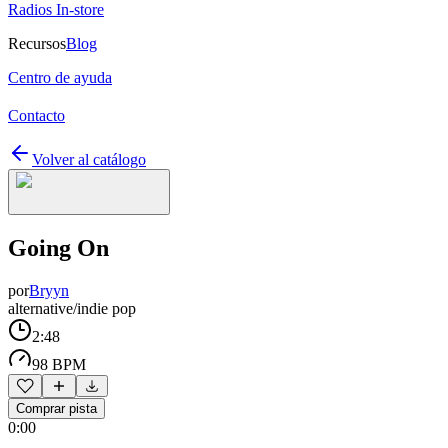
Radios In-store
Recursos
Blog
Centro de ayuda
Contacto
Volver al catálogo
Going On
por
Bryyn
alternative/indie pop
2:48
98 BPM
Comprar pista
0:00