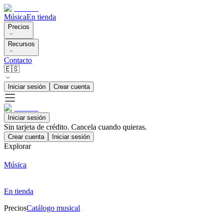
Música
En tienda
Precios
Recursos
Contacto
🇪🇸
Iniciar sesión
Crear cuenta
Iniciar sesión
Sin tarjeta de crédito. Cancela cuando quieras.
Crear cuenta
Iniciar sesión
Explorar
Música
En tienda
Precios
Catálogo musical