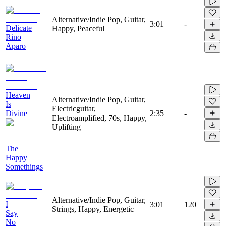
Alternative/Indie Pop, Guitar,
3:01
-
Delicate
Happy, Peaceful
Rino
Aparo
Heaven
Alternative/Indie Pop, Guitar,
Is
Electricguitar,
Divine
2:35
-
Electroamplified, 70s, Happy,
Uplifting
The
Happy
Somethings
Alternative/Indie Pop, Guitar,
I
3:01
120
Strings, Happy, Energetic
Say
No