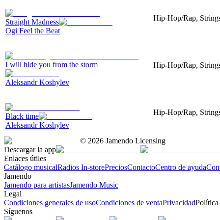
Hip-Hop/Rap, Strings
Straight Madness
Ogi Feel the Beat
I will hide you from the storm
Hip-Hop/Rap, Strings
Aleksandr Koshylev
Hip-Hop/Rap, Strings
Black time
Aleksandr Koshylev
©
2026
Jamendo Licensing
Descargar la app
Enlaces útiles
Catálogo musical
Radios In-store
Precios
Contacto
Centro de ayuda
Con
Jamendo
Jamendo para artistas
Jamendo Music
Legal
Condiciones generales de uso
Condiciones de venta
Privacidad
Política
Síguenos