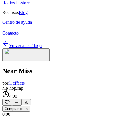
Radios In-store
Recursos
Blog
Centro de ayuda
Contacto
Volver al catálogo
Near Miss
por
ill effects
hip-hop/rap
4:00
Comprar pista
0:00