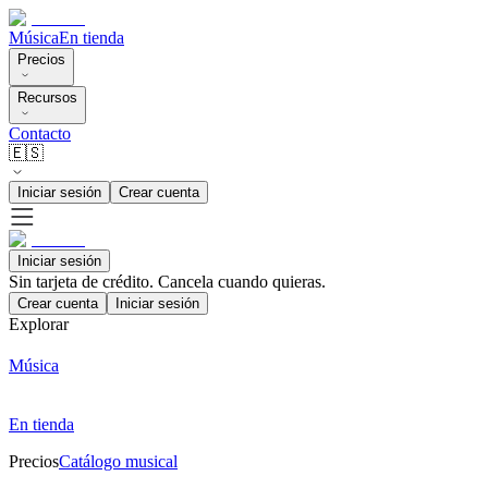
Música
En tienda
Precios
Recursos
Contacto
🇪🇸
Iniciar sesión
Crear cuenta
Iniciar sesión
Sin tarjeta de crédito. Cancela cuando quieras.
Crear cuenta
Iniciar sesión
Explorar
Música
En tienda
Precios
Catálogo musical