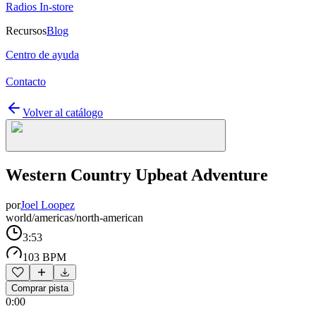
Radios In-store
Recursos
Blog
Centro de ayuda
Contacto
Volver al catálogo
Western Country Upbeat Adventure
por
Joel Loopez
world/americas/north-american
3:53
103 BPM
Comprar pista
0:00