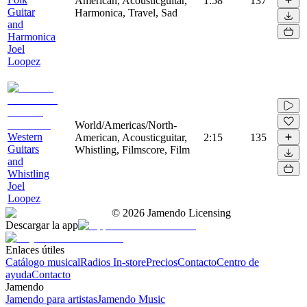
American, Acousticguitar,
1:58
137
Guitar
Harmonica, Travel, Sad
and
Harmonica
Joel
Loopez
World/Americas/North-
Western
American, Acousticguitar,
2:15
135
Guitars
Whistling, Filmscore, Film
and
Whistling
Joel
Loopez
©
2026
Jamendo Licensing
Descargar la app
Enlaces útiles
Catálogo musical
Radios In-store
Precios
Contacto
Centro de
ayuda
Contacto
Jamendo
Jamendo para artistas
Jamendo Music