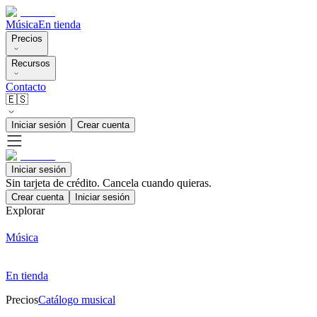
Música
En tienda
Precios
Recursos
Contacto
🇪🇸
Iniciar sesión
Crear cuenta
Iniciar sesión
Sin tarjeta de crédito. Cancela cuando quieras.
Crear cuenta
Iniciar sesión
Explorar
Música
En tienda
Precios
Catálogo musical