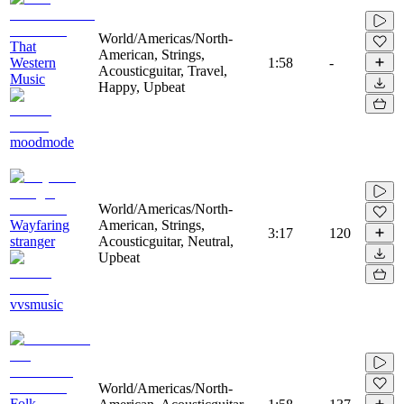
World/Americas/North-
That
American, Strings,
Western
1:58
-
Acousticguitar, Travel,
Music
Happy, Upbeat
moodmode
World/Americas/North-
Wayfaring
American, Strings,
3:17
120
stranger
Acousticguitar, Neutral,
Upbeat
vvsmusic
World/Americas/North-
Folk