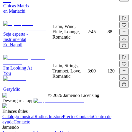
Chicas Matrix
en Mariachi
Latin, Wind,
Flute, Lounge,
2:45
88
Seja esperta -
Romantic
Instrumental
Ed Napoli
Latin, Strings,
I'm Looking At
Trumpet, Love,
3:00
120
You
Romantic
GrayMic
©
2026
Jamendo Licensing
Descargar la app
Enlaces útiles
Catálogo musical
Radios In-store
Precios
Contacto
Centro de
ayuda
Contacto
Jamendo