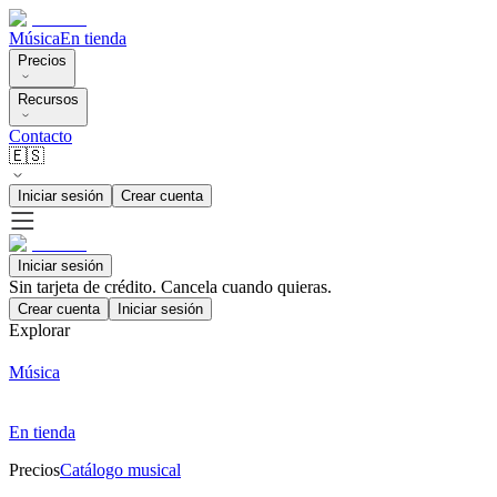
Música
En tienda
Precios
Recursos
Contacto
🇪🇸
Iniciar sesión
Crear cuenta
Iniciar sesión
Sin tarjeta de crédito. Cancela cuando quieras.
Crear cuenta
Iniciar sesión
Explorar
Música
En tienda
Precios
Catálogo musical