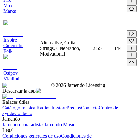
Max
Marks
Inspire
Alternative, Guitar,
Cinematic
Strings, Celebration,
2:55
144
Folk
Motivational
Osipov
Vladimir
©
2026
Jamendo Licensing
Descargar la app
Enlaces útiles
Catálogo musical
Radios In-store
Precios
Contacto
Centro de
ayuda
Contacto
Jamendo
Jamendo para artistas
Jamendo Music
Legal
Condiciones generales de uso
Condiciones de