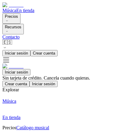
Música
En tienda
Precios
Recursos
Contacto
🇪🇸
Iniciar sesión
Crear cuenta
Iniciar sesión
Sin tarjeta de crédito. Cancela cuando quieras.
Crear cuenta
Iniciar sesión
Explorar
Música
En tienda
Precios
Catálogo musical