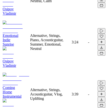
Neutral, Calm
Osipov
Vladimir
Emotional
Alternative, Strings,
Indie
Piano, Acousticguitar,
3:24
-
Sunrise
Summer, Emotional,
Neutral
Osipov
Vladimir
Coming
Alternative, Strings,
Home
Acousticguitar, Vlog,
3:39
-
Instrumental
Uplifting