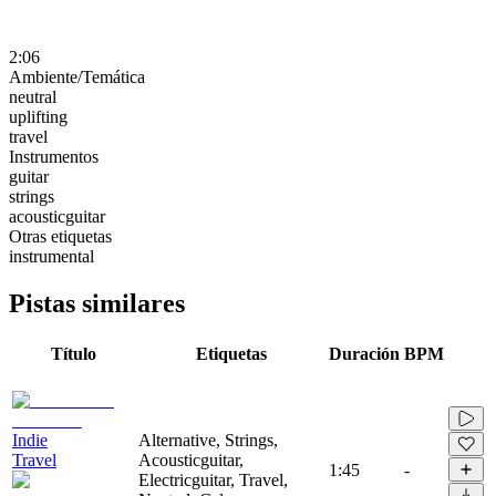
2:06
Ambiente/Temática
neutral
uplifting
travel
Instrumentos
guitar
strings
acousticguitar
Otras etiquetas
instrumental
Pistas similares
Título
Etiquetas
Duración
BPM
Indie
Alternative, Strings,
Travel
Acousticguitar,
1:45
-
Electricguitar, Travel,