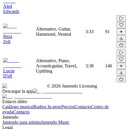
Aled
Edwards
Alternative, Guitar,
3:33
91
Hammond, Neutral
Ibiza
Zell
Alternative, Piano,
Acousticguitar, Travel,
3:38
146
Locus
Uplifting
D'elf
©
2026
Jamendo Licensing
Descargar la app
Enlaces útiles
Catálogo musical
Radios In-store
Precios
Contacto
Centro de
ayuda
Contacto
Jamendo
Jamendo para artistas
Jamendo Music
Legal