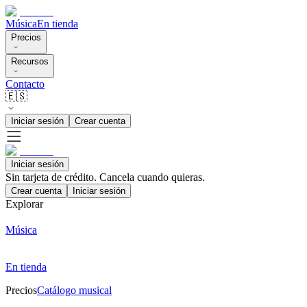
Música
En tienda
Precios
Recursos
Contacto
🇪🇸
Iniciar sesión
Crear cuenta
Iniciar sesión
Sin tarjeta de crédito. Cancela cuando quieras.
Crear cuenta
Iniciar sesión
Explorar
Música
En tienda
Precios
Catálogo musical