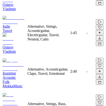
Osipov
Vladimir
Indie
Alternative, Strings,
Travel
Acousticguitar,
1:45
-
Electricguitar, Travel,
Neutral, Calm
Osipov
Vladimir
Alternative, Acousticguitar,
2:40
-
Inspiring
Claps, Travel, Emotional
Acoustic
Folk
MokkaMusic
Alternative, Strings, Bass,