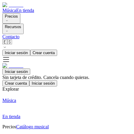
Música
En tienda
Precios
Recursos
Contacto
🇪🇸
Iniciar sesión
Crear cuenta
Iniciar sesión
Sin tarjeta de crédito. Cancela cuando quieras.
Crear cuenta
Iniciar sesión
Explorar
Música
En tienda
Precios
Catálogo musical