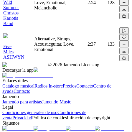
Wild
Love, Emotional,
2:54
128
Summer
Melancholic
Christos
Kariotis
Band
Alternative, Strings,
Acousticguitar, Love,
2:37
133
Five
Emotional
Miles
ASHWYN
©
2026
Jamendo Licensing
Descargar la app
Enlaces útiles
Catálogo musical
Radios In-store
Precios
Contacto
Centro de
ayuda
Contacto
Jamendo
Jamendo para artistas
Jamendo Music
Legal
Condiciones generales de uso
Condiciones de
venta
Privacidad
Política de cookies
Infracción de copyright
Síguenos