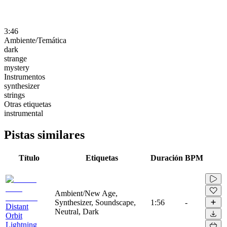
3:46
Ambiente/Temática
dark
strange
mystery
Instrumentos
synthesizer
strings
Otras etiquetas
instrumental
Pistas similares
Título
Etiquetas
Duración
BPM
Ambient/New Age,
Synthesizer, Soundscape,
1:56
-
Distant
Neutral, Dark
Orbit
Lightning