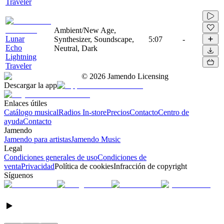
Traveler
Ambient/New Age,
Lunar
Synthesizer, Soundscape,
5:07
-
Echo
Neutral, Dark
Lightning
Traveler
©
2026
Jamendo Licensing
Descargar la app
Enlaces útiles
Catálogo musical
Radios In-store
Precios
Contacto
Centro de
ayuda
Contacto
Jamendo
Jamendo para artistas
Jamendo Music
Legal
Condiciones generales de uso
Condiciones de
venta
Privacidad
Política de cookies
Infracción de copyright
Síguenos