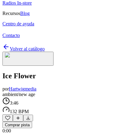
Radios In-store
Recursos
Blog
Centro de ayuda
Contacto
Volver al catálogo
Ice Flower
por
Hartwigmedia
ambient/new age
3:46
132 BPM
Comprar pista
0:00