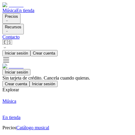
Música
En tienda
Precios
Recursos
Contacto
🇪🇸
Iniciar sesión
Crear cuenta
Iniciar sesión
Sin tarjeta de crédito. Cancela cuando quieras.
Crear cuenta
Iniciar sesión
Explorar
Música
En tienda
Precios
Catálogo musical