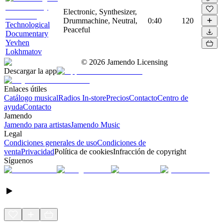
Electronic, Synthesizer,
Drummachine, Neutral,
0:40
120
Technological
Peaceful
Documentary
Yevhen
Lokhmatov
©
2026
Jamendo Licensing
Descargar la app
Enlaces útiles
Catálogo musical
Radios In-store
Precios
Contacto
Centro de
ayuda
Contacto
Jamendo
Jamendo para artistas
Jamendo Music
Legal
Condiciones generales de uso
Condiciones de
venta
Privacidad
Política de cookies
Infracción de copyright
Síguenos