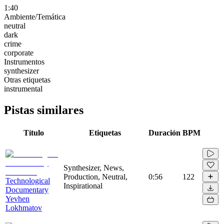
1:40
Ambiente/Temática
neutral
dark
crime
corporate
Instrumentos
synthesizer
Otras etiquetas
instrumental
Pistas similares
Título
Etiquetas
Duración
BPM
Synthesizer, News,
Production, Neutral,
0:56
122
Technological
Inspirational
Documentary
Yevhen
Lokhmatov