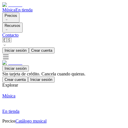
Música
En tienda
Precios
Recursos
Contacto
🇪🇸
Iniciar sesión
Crear cuenta
Iniciar sesión
Sin tarjeta de crédito. Cancela cuando quieras.
Crear cuenta
Iniciar sesión
Explorar
Música
En tienda
Precios
Catálogo musical