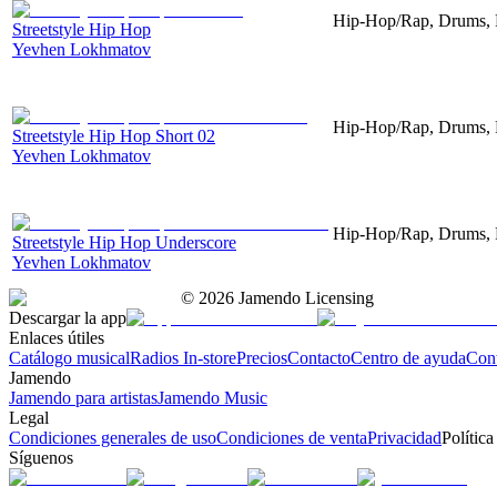
Hip-Hop/Rap, Drums, P
Streetstyle Hip Hop
Yevhen Lokhmatov
Hip-Hop/Rap, Drums, P
Streetstyle Hip Hop Short 02
Yevhen Lokhmatov
Hip-Hop/Rap, Drums, 
Streetstyle Hip Hop Underscore
Yevhen Lokhmatov
©
2026
Jamendo Licensing
Descargar la app
Enlaces útiles
Catálogo musical
Radios In-store
Precios
Contacto
Centro de ayuda
Con
Jamendo
Jamendo para artistas
Jamendo Music
Legal
Condiciones generales de uso
Condiciones de venta
Privacidad
Política
Síguenos