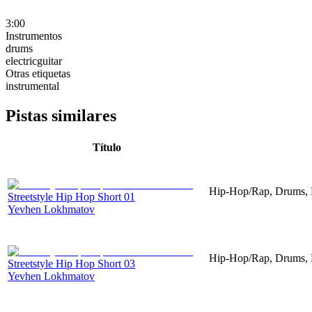
3:00
Instrumentos
drums
electricguitar
Otras etiquetas
instrumental
Pistas similares
Título
Hip-Hop/Rap, Drums, P
Streetstyle Hip Hop Short 01
Yevhen Lokhmatov
Hip-Hop/Rap, Drums, P
Streetstyle Hip Hop Short 03
Yevhen Lokhmatov