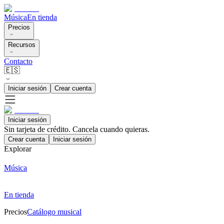
Música
En tienda
Precios
Recursos
Contacto
🇪🇸
Iniciar sesión
Crear cuenta
Iniciar sesión
Sin tarjeta de crédito. Cancela cuando quieras.
Crear cuenta
Iniciar sesión
Explorar
Música
En tienda
Precios
Catálogo musical