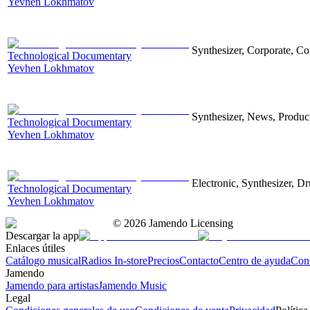
Yevhen Lokhmatov
Synthesizer, Corporate, Co
Technological Documentary
Yevhen Lokhmatov
Synthesizer, News, Producti
Technological Documentary
Yevhen Lokhmatov
Electronic, Synthesizer, D
Technological Documentary
Yevhen Lokhmatov
©
2026
Jamendo Licensing
Descargar la app
Enlaces útiles
Catálogo musical
Radios In-store
Precios
Contacto
Centro de ayuda
Con
Jamendo
Jamendo para artistas
Jamendo Music
Legal