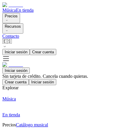
Música
En tienda
Precios
Recursos
Contacto
🇪🇸
Iniciar sesión
Crear cuenta
Iniciar sesión
Sin tarjeta de crédito. Cancela cuando quieras.
Crear cuenta
Iniciar sesión
Explorar
Música
En tienda
Precios
Catálogo musical