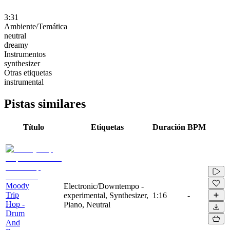
3:31
Ambiente/Temática
neutral
dreamy
Instrumentos
synthesizer
Otras etiquetas
instrumental
Pistas similares
Título
Etiquetas
Duración
BPM
Moody
Electronic/Downtempo -
Trip
experimental, Synthesizer,
1:16
-
Hop -
Piano, Neutral
Drum
And