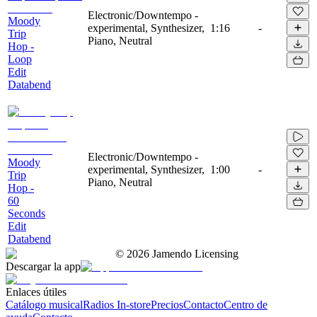
Electronic/Downtempo -
Moody
experimental, Synthesizer,
1:16
-
Trip
Piano, Neutral
Hop -
Loop
Edit
Databend
Electronic/Downtempo -
Moody
experimental, Synthesizer,
1:00
-
Trip
Piano, Neutral
Hop -
60
Seconds
Edit
Databend
©
2026
Jamendo Licensing
Descargar la app
Enlaces útiles
Catálogo musical
Radios In-store
Precios
Contacto
Centro de