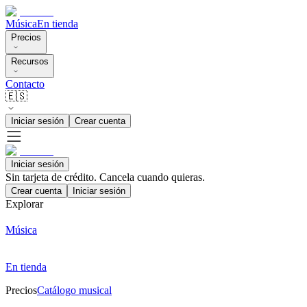
Música
En tienda
Precios
Recursos
Contacto
🇪🇸
Iniciar sesión
Crear cuenta
Iniciar sesión
Sin tarjeta de crédito. Cancela cuando quieras.
Crear cuenta
Iniciar sesión
Explorar
Música
En tienda
Precios
Catálogo musical