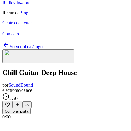
Radios In-store
Recursos
Blog
Centro de ayuda
Contacto
Volver al catálogo
Chill Guitar Deep House
por
SoundBound
electronic/dance
2:50
Comprar pista
0:00