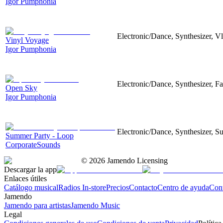
Igor Pumphonia
Electronic/Dance, Synthesizer, Vlo
Vinyl Voyage
Igor Pumphonia
Electronic/Dance, Synthesizer, Fa
Open Sky
Igor Pumphonia
Electronic/Dance, Synthesizer, S
Summer Party - Loop
CorporateSounds
©
2026
Jamendo Licensing
Descargar la app
Enlaces útiles
Catálogo musical
Radios In-store
Precios
Contacto
Centro de ayuda
Con
Jamendo
Jamendo para artistas
Jamendo Music
Legal