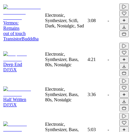
Electronic,
Synthesizer, Scifi,
3:08
-
Vermos:
Dark, Nostalgic, Sad
Remains
out of touch
TransistorBudddha
Electronic,
Synthesizer, Bass,
4:21
-
Deep End
80s, Nostalgic
DJ35X
Electronic,
Synthesizer, Bass,
3:36
-
Half Written
80s, Nostalgic
DJ35X
Electronic,
Synthesizer, Bass,
5:03
-