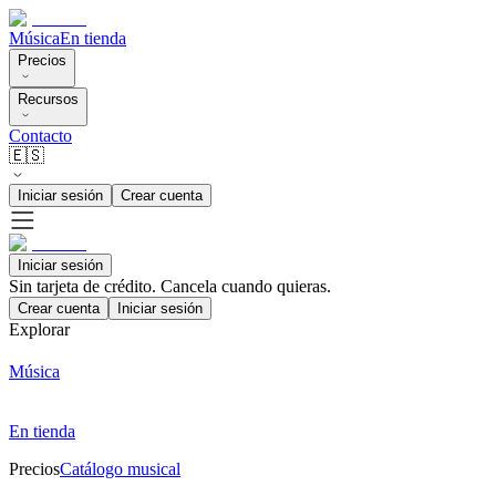
Música
En tienda
Precios
Recursos
Contacto
🇪🇸
Iniciar sesión
Crear cuenta
Iniciar sesión
Sin tarjeta de crédito. Cancela cuando quieras.
Crear cuenta
Iniciar sesión
Explorar
Música
En tienda
Precios
Catálogo musical