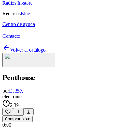
Radios In-store
Recursos
Blog
Centro de ayuda
Contacto
Volver al catálogo
Penthouse
por
DJ35X
electronic
2:39
Comprar pista
0:00