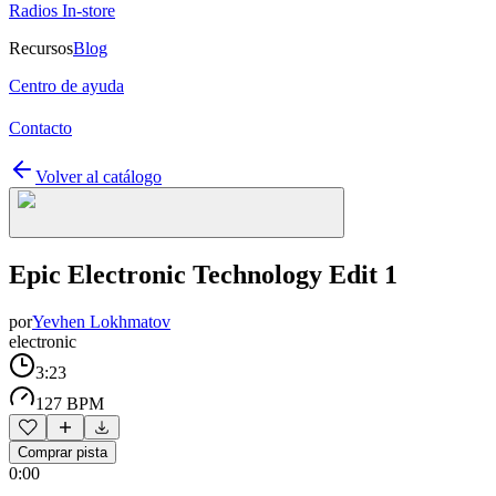
Radios In-store
Recursos
Blog
Centro de ayuda
Contacto
Volver al catálogo
Epic Electronic Technology Edit 1
por
Yevhen Lokhmatov
electronic
3:23
127 BPM
Comprar pista
0:00