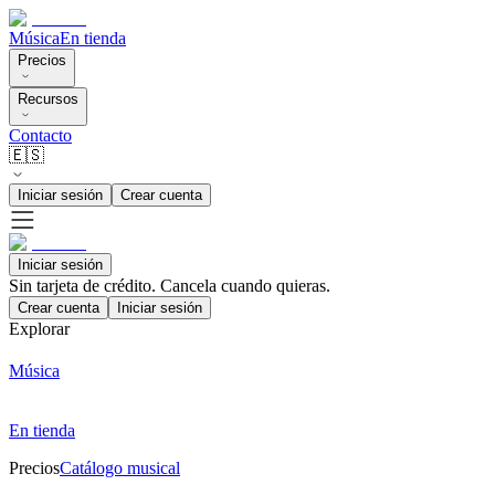
Música
En tienda
Precios
Recursos
Contacto
🇪🇸
Iniciar sesión
Crear cuenta
Iniciar sesión
Sin tarjeta de crédito. Cancela cuando quieras.
Crear cuenta
Iniciar sesión
Explorar
Música
En tienda
Precios
Catálogo musical