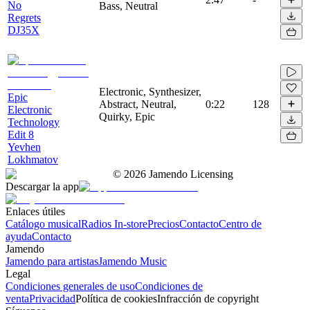
No
Bass, Neutral
Regrets
DJ35X
Electronic, Synthesizer,
Epic
Abstract, Neutral,
0:22
128
Electronic
Quirky, Epic
Technology
Edit 8
Yevhen
Lokhmatov
©
2026
Jamendo Licensing
Descargar la app
Enlaces útiles
Catálogo musical
Radios In-store
Precios
Contacto
Centro de
ayuda
Contacto
Jamendo
Jamendo para artistas
Jamendo Music
Legal
Condiciones generales de uso
Condiciones de
venta
Privacidad
Política de cookies
Infracción de copyright