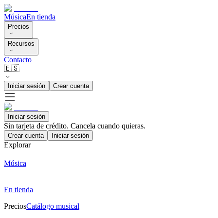
Música
En tienda
Precios
Recursos
Contacto
🇪🇸
Iniciar sesión
Crear cuenta
Iniciar sesión
Sin tarjeta de crédito. Cancela cuando quieras.
Crear cuenta
Iniciar sesión
Explorar
Música
En tienda
Precios
Catálogo musical