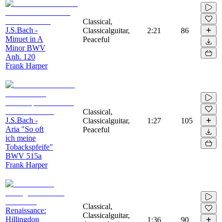
Classical,
J.S.Bach -
Classicalguitar,
2:21
86
Minuet in A
Peaceful
Minor BWV
Anh. 120
Frank Harper
Classical,
J.S.Bach -
Classicalguitar,
1:27
105
Aria "So oft
Peaceful
ich meine
Tobackspfeife"
BWV 515a
Frank Harper
Classical,
Renaissance:
Classicalguitar,
Hillingdon
1:36
90