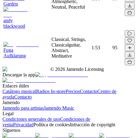
Atmospheric,
Garden
Neutral, Peaceful
andy
blackwood
Classical, Strings,
Classicalguitar,
1:53
95
Fuga
Abstract,
Aufklarung
Meditative
©
2026
Jamendo Licensing
Descargar la app
Enlaces útiles
Catálogo musical
Radios In-store
Precios
Contacto
Centro de
ayuda
Contacto
Jamendo
Jamendo para artistas
Jamendo Music
Legal
Condiciones generales de uso
Condiciones de
venta
Privacidad
Política de cookies
Infracción de copyright
Síguenos