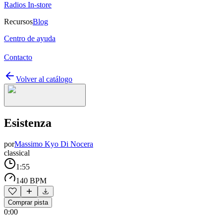
Radios In-store
Recursos
Blog
Centro de ayuda
Contacto
Volver al catálogo
Esistenza
por
Massimo Kyo Di Nocera
classical
1:55
140 BPM
Comprar pista
0:00