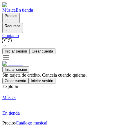
Música
En tienda
Precios
Recursos
Contacto
🇪🇸
Iniciar sesión
Crear cuenta
Iniciar sesión
Sin tarjeta de crédito. Cancela cuando quieras.
Crear cuenta
Iniciar sesión
Explorar
Música
En tienda
Precios
Catálogo musical