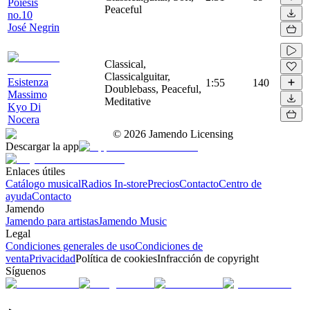
Poiesis
Peaceful
no.10
José Negrin
Classical,
Classicalguitar,
Esistenza
1:55
140
Doublebass, Peaceful,
Massimo
Meditative
Kyo Di
Nocera
©
2026
Jamendo Licensing
Descargar la app
Enlaces útiles
Catálogo musical
Radios In-store
Precios
Contacto
Centro de
ayuda
Contacto
Jamendo
Jamendo para artistas
Jamendo Music
Legal
Condiciones generales de uso
Condiciones de
venta
Privacidad
Política de cookies
Infracción de copyright
Síguenos