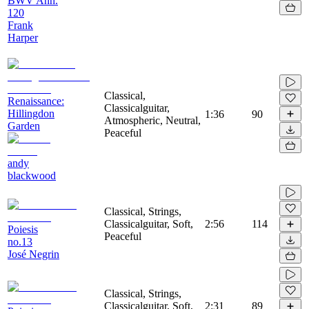
BWV Anh.
120
Frank
Harper
Classical,
Renaissance:
Classicalguitar,
Hillingdon
1:36
90
Atmospheric, Neutral,
Garden
Peaceful
andy
blackwood
Classical, Strings,
Classicalguitar, Soft,
2:56
114
Poiesis
Peaceful
no.13
José Negrin
Classical, Strings,
Classicalguitar, Soft,
2:31
89