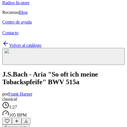
Radios In-store
Recursos
Blog
Centro de ayuda
Contacto
Volver al catálogo
J.S.Bach - Aria "So oft ich meine
Tobackspfeife" BWV 515a
por
Frank Harper
classical
1:27
105 BPM