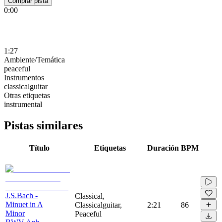
Comprar pista
0:00
1:27
Ambiente/Temática
peaceful
Instrumentos
classicalguitar
Otras etiquetas
instrumental
Pistas similares
Título
Etiquetas
Duración
BPM
J.S.Bach -
Classical,
Minuet in A
Classicalguitar,
2:21
86
Minor
Peaceful