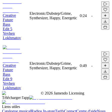
Electronic/Dubstep/Grime,
Creative
0:24
-
Synthesizer, Happy, Energetic
Future
Bass
Edit 5
Yevhen
Lokhmatov
Electronic/Dubstep/Grime,
Creative
0:49
-
Synthesizer, Happy, Energetic
Future
Bass
Edit 9
Yevhen
Lokhmatov
©
2026
Jamendo Licensing
Télécharger l'app
Liens utiles
Catalogue musical
Radios In-store
Tarifs
Contact
Centre d'aide
Nous