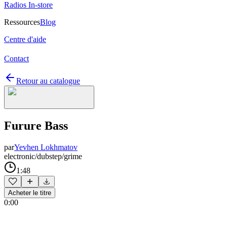
Radios In-store
Ressources
Blog
Centre d'aide
Contact
Retour au catalogue
Furure Bass
par
Yevhen Lokhmatov
electronic/dubstep/grime
1:48
Acheter le titre
0:00