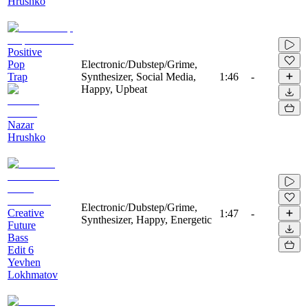
Hrushko
Positive
Pop
Electronic/Dubstep/Grime,
Trap
Synthesizer, Social Media,
1:46
-
Happy, Upbeat
Nazar
Hrushko
Electronic/Dubstep/Grime,
Creative
1:47
-
Synthesizer, Happy, Energetic
Future
Bass
Edit 6
Yevhen
Lokhmatov