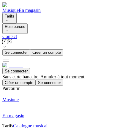
Musique
En magasin
Tarifs
Ressources
Contact
🇫🇷
Se connecter
Créer un compte
Se connecter
Sans carte bancaire. Annulez à tout moment.
Créer un compte
Se connecter
Parcourir
Musique
En magasin
Tarifs
Catalogue musical