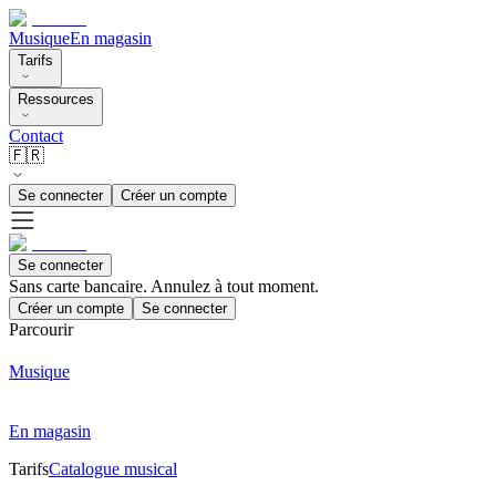
Musique
En magasin
Tarifs
Ressources
Contact
🇫🇷
Se connecter
Créer un compte
Se connecter
Sans carte bancaire. Annulez à tout moment.
Créer un compte
Se connecter
Parcourir
Musique
En magasin
Tarifs
Catalogue musical