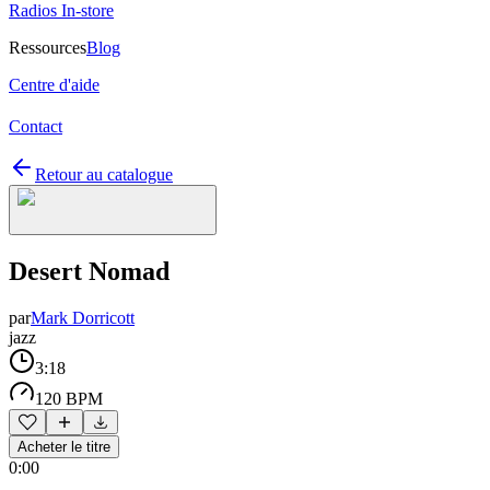
Radios In-store
Ressources
Blog
Centre d'aide
Contact
Retour au catalogue
Desert Nomad
par
Mark Dorricott
jazz
3:18
120 BPM
Acheter le titre
0:00