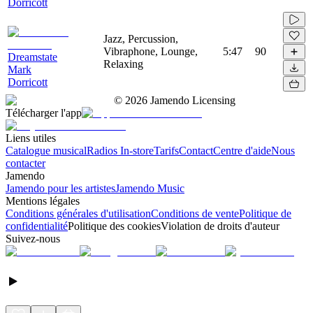
Dorricott
Jazz, Percussion,
Vibraphone, Lounge,
5:47
90
Dreamstate
Relaxing
Mark
Dorricott
©
2026
Jamendo Licensing
Télécharger l'app
Liens utiles
Catalogue musical
Radios In-store
Tarifs
Contact
Centre d'aide
Nous
contacter
Jamendo
Jamendo pour les artistes
Jamendo Music
Mentions légales
Conditions générales d'utilisation
Conditions de vente
Politique de
confidentialité
Politique des cookies
Violation de droits d'auteur
Suivez-nous